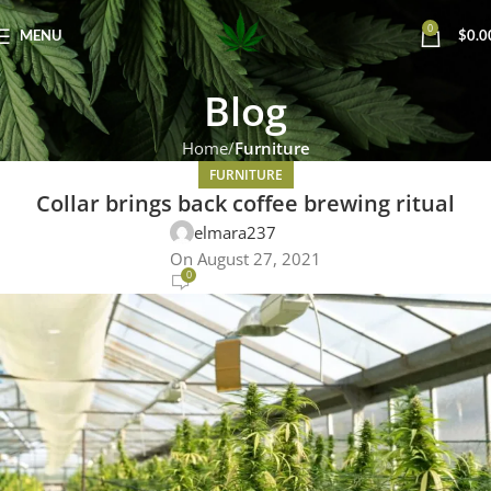
0
MENU
$
0.0
Blog
Home
Furniture
FURNITURE
Collar brings back coffee brewing ritual
elmara237
On August 27, 2021
0