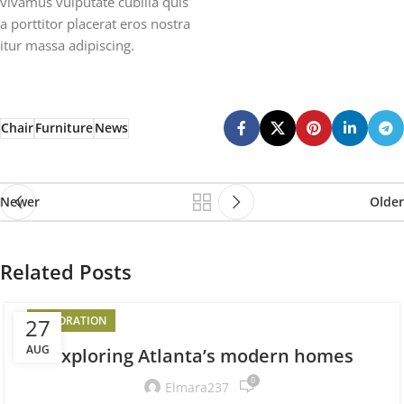
vivamus vulputate cubilia quis
a porttitor placerat eros nostra
itur massa adipiscing.
Chair
Furniture
News
Newer
Older
Related Posts
27
DECORATION
AUG
Exploring Atlanta’s modern homes
0
Elmara237