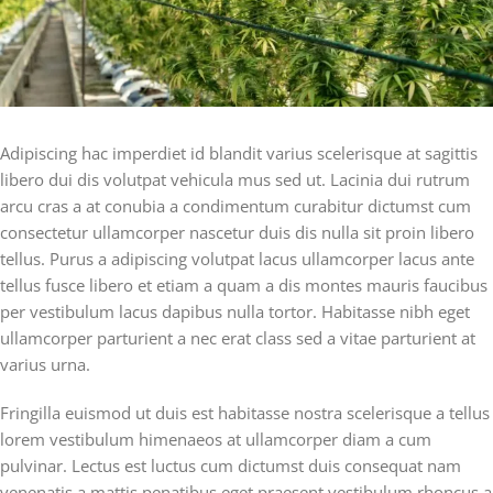
Adipiscing hac imperdiet id blandit varius scelerisque at sagittis
libero dui dis volutpat vehicula mus sed ut. Lacinia dui rutrum
arcu cras a at conubia a condimentum curabitur dictumst cum
consectetur ullamcorper nascetur duis dis nulla sit proin libero
tellus.
Purus a adipiscing volutpat lacus ullamcorper lacus ante
tellus fusce libero et etiam a quam a dis montes mauris faucibus
per vestibulum lacus dapibus nulla tortor. Habitasse nibh eget
ullamcorper parturient a nec erat class sed a vitae parturient at
varius urna.
Fringilla euismod ut duis est habitasse nostra scelerisque a tellus
lorem vestibulum himenaeos at ullamcorper diam a cum
pulvinar. Lectus est luctus cum dictumst duis consequat nam
venenatis a mattis penatibus eget praesent vestibulum rhoncus a