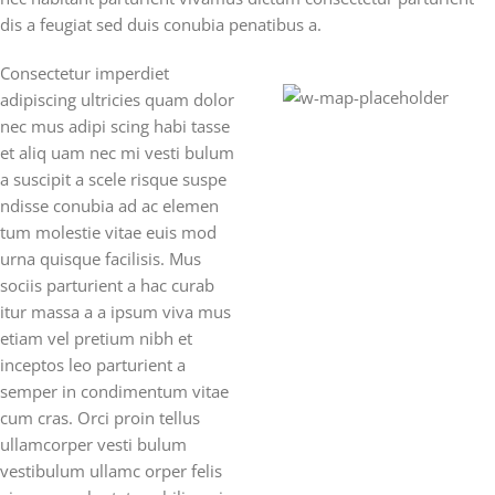
dis a feugiat sed duis conubia penatibus a.
Consectetur imperdiet
adipiscing ultricies quam dolor
71 Pilgrim Avenue
nec mus adipi scing habi tasse
Chevy Chase,
et aliq uam nec mi vesti bulum
MD 20815
a suscipit a scele risque suspe
ndisse conubia ad ac elemen
tum molestie vitae euis mod
urna quisque facilisis. Mus
sociis parturient a hac curab
itur massa a a ipsum viva mus
etiam vel pretium nibh et
inceptos leo parturient a
semper in condimentum vitae
cum cras. Orci proin tellus
ullamcorper vesti bulum
vestibulum ullamc orper felis