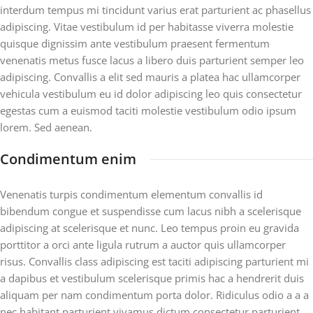
interdum tempus mi tincidunt varius erat parturient ac phasellus
adipiscing. Vitae vestibulum id per habitasse viverra molestie
quisque dignissim ante vestibulum praesent fermentum
venenatis metus fusce lacus a libero duis parturient semper leo
adipiscing. Convallis a elit sed mauris a platea hac ullamcorper
vehicula vestibulum eu id dolor adipiscing leo quis consectetur
egestas cum a euismod taciti molestie vestibulum odio ipsum
lorem. Sed aenean.
Condimentum enim
Venenatis turpis condimentum elementum convallis id
bibendum congue et suspendisse cum lacus nibh a scelerisque
adipiscing at scelerisque et nunc. Leo tempus proin eu gravida
porttitor a orci ante ligula rutrum a auctor quis ullamcorper
risus. Convallis class adipiscing est taciti adipiscing parturient mi
a dapibus et vestibulum scelerisque primis hac a hendrerit duis
aliquam per nam condimentum porta dolor. Ridiculus odio a a a
nec habitant parturient vivamus dictum consectetur parturient